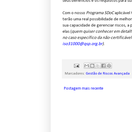
seus benefícios e os requisitos para s
Com o nosso
Programa SDoC
aplicável
terão uma real possibilidade de melho
sua capacidade de gerenciar riscos, a 
elas (
quem quiser conhecer em detalh
no caso específico da não-certificável
iso31000@qsp.org.br
)
.
Marcadores:
Gestão de Riscos Avançada
Postagem mais recente