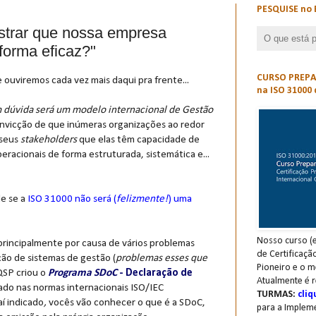
PESQUISE no 
rar que nossa empresa
forma eficaz?"
CURSO PREPAR
ouviremos cada vez mais daqui pra frente...
na ISO 31000 
 dúvida será um modelo internacional de Gestão
onvicção de que inúmeras organizações ao redor
 seus
stakeholders
que elas têm capacidade de
peracionais de forma estruturada, sistemática e...
e se a
ISO 31000 não será (
felizmente!
) uma
Nosso curso (e
rincipalmente por causa de vários problemas
de Certificaçã
ção de sistemas de gestão (
problemas esses que
Pioneiro e o m
 QSP criou o
Programa SDoC
- Declaração de
Atualmente é r
ado nas normas internacionais ISO/IEC
TURMAS:
cliq
aí indicado
,
vocês vão conhecer o que é a SDoC,
para a Implem