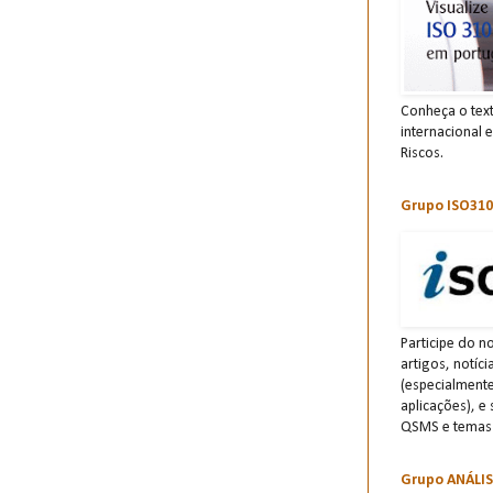
Conheça o tex
internacional 
Riscos.
Grupo ISO310
Participe do n
artigos, notíc
(especialment
aplicações), e
QSMS e temas 
Grupo ANÁLI