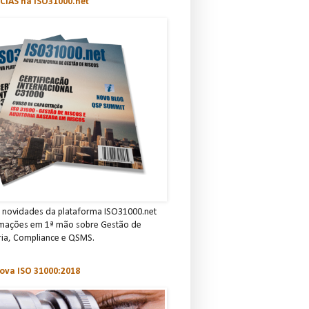
CIAS na ISO31000.net
novidades da plataforma ISO31000.net
rmações em 1ª mão sobre Gestão de
ria, C omp lian ce e QSMS.
ova ISO 31000:2018