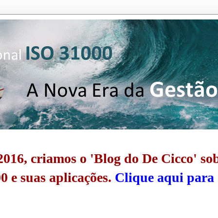
016, criamos o 'Blog do De Cicco' so
0 e suas aplicações.
Clique aqui para 