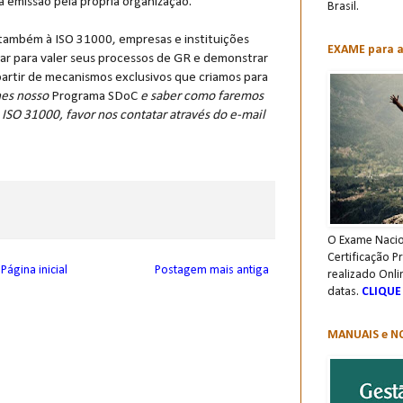
ua emissão pela própria organização.
Brasil.
 também à ISO 31000, empresas e instituições
EXAME para a 
rar para valer seus processos de GR e demonstrar
partir de mecanismos exclusivos que criamos para
es nosso
Programa SDoC
e saber como faremos
 ISO 31000, favor nos contatar através do e-mail
O Exame Nacio
Certificação P
Página inicial
Postagem mais antiga
realizado Onli
datas.
CLIQUE
MANUAIS e NO