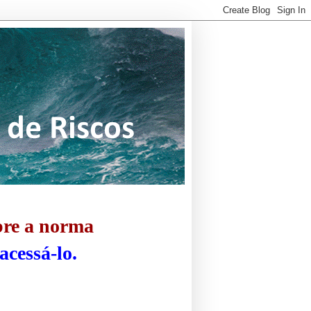
bre a norma
acessá-lo.