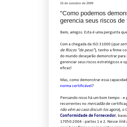
15 de outubro de 2009
"Como podemos demonst
gerencia seus riscos de 
Bem, amigos. Esta é uma pergunta que 
Com a chegada da ISO 31000 (
que sem
de Riscos "de peso"
), tenho a firme c
do mundo desejarão demonstrar para
gerenciar seus riscos estratégicos e o
eficaz!
Mas, como demonstrar essa capacidad
norma certificável
?
Pensando nisso há um bom tempo - e p
recorrentes no
mercadão
de certifica
não vêm ao caso discuti-los agora
), o
Conformidade de Fornecedor
, base
17050:2004 - partes 1 e 2. Nesse
link