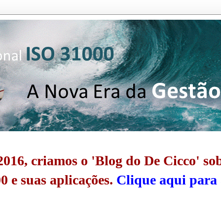
016, criamos o 'Blog do De Cicco' so
0 e suas aplicações.
Clique aqui para 