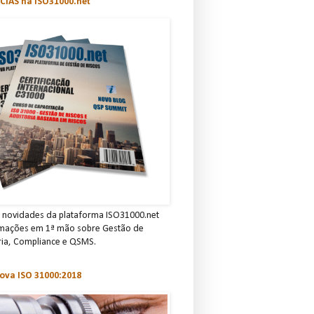
CIAS na ISO31000.net
novidades da plataforma ISO31000.net
rmações em 1ª mão sobre Gestão de
ria, C omp lian ce e QSMS.
ova ISO 31000:2018