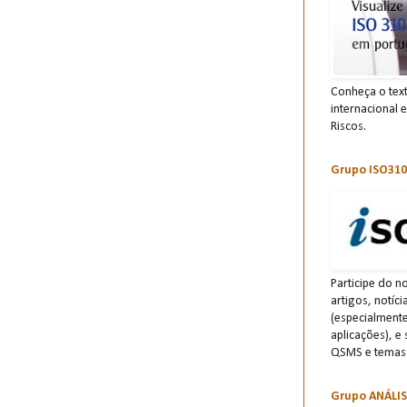
Conheça o tex
internacional 
Riscos.
Grupo ISO310
Participe do n
artigos, notíc
(especialment
aplicações), e
QSMS e temas 
Grupo ANÁLI