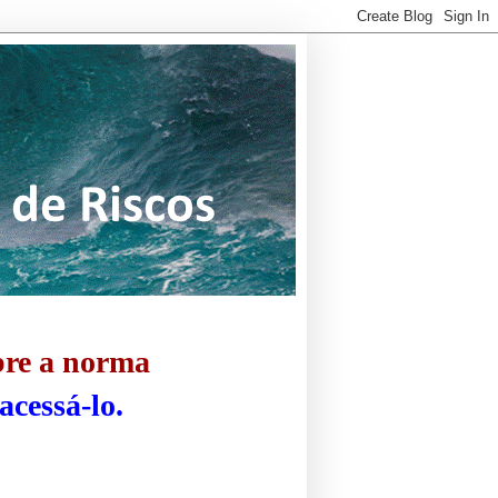
bre a norma
acessá-lo.