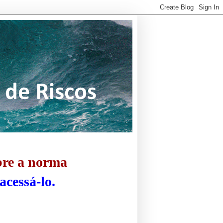
bre a norma
acessá-lo.