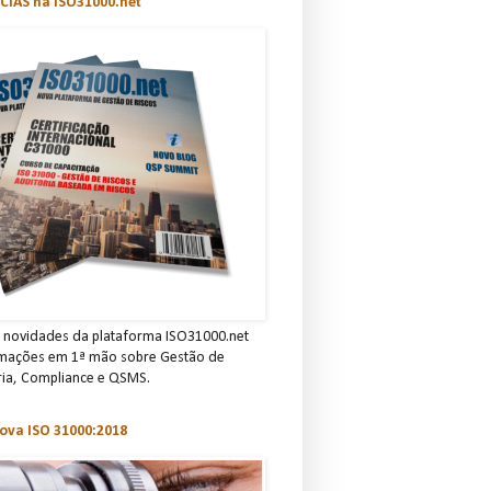
CIAS na ISO31000.net
novidades da plataforma ISO31000.net
rmações em 1ª mão sobre Gestão de
ria, C omp lian ce e QSMS.
ova ISO 31000:2018