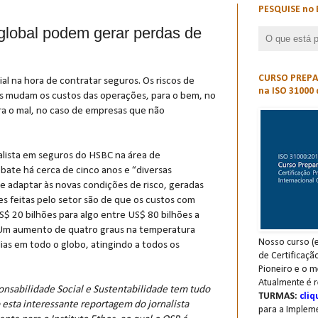
PESQUISE no 
global podem gerar perdas de
CURSO PREPAR
al na hora de contratar seguros. Os riscos de
na ISO 31000 
cas mudam os custos das operações, para o bem, no
ra o mal, no caso de empresas que não
lista em seguros do HSBC na área de
bate há cerca de cinco anos e “diversas
 adaptar às novas condições de risco, geradas
es feitas pelo setor são de que os custos com
S$ 20 bilhões para algo entre US$ 80 bilhões a
“Um aumento de quatro graus na temperatura
Nosso curso (e
as em todo o globo, atingindo a todos os
de Certificaçã
Pioneiro e o m
Atualmente é r
onsabilidade Social e Sustentabilidade tem tudo
TURMAS:
cliq
esta interessante reportagem do jornalista
para a Implem