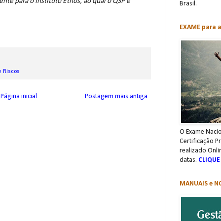
nte para o Instituto Ethos, ao qual o QSP é
Brasil.
EXAME para a 
e Riscos
Página inicial
Postagem mais antiga
O Exame Nacio
Certificação P
realizado Onli
datas.
CLIQUE
MANUAIS e NO