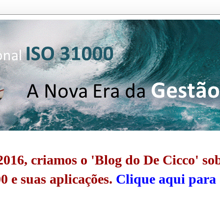
016, criamos o 'Blog do De Cicco' so
0 e suas aplicações.
Clique aqui para 