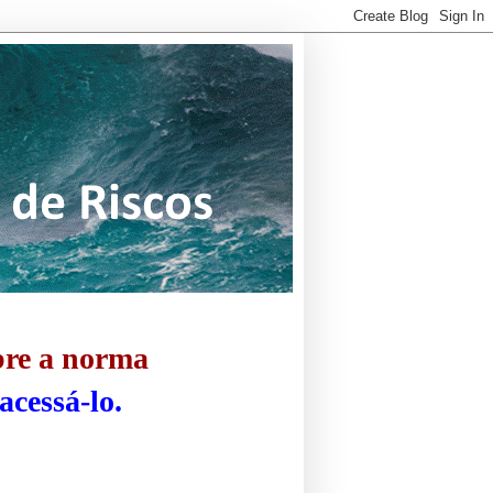
bre a norma
acessá-lo.