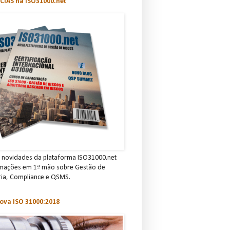
CIAS na ISO31000.net
novidades da plataforma ISO31000.net
rmações em 1ª mão sobre Gestão de
ria, C omp lian ce e QSMS.
ova ISO 31000:2018