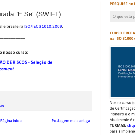
PESQUISE no 
turada “E Se” (SWIFT)
l e brasileira
ISO/IEC 31010:2009
.
CURSO PREPAR
___________
na ISO 31000 
o nosso curso:
ÃO DE RISCOS - Seleção de
essment
Nosso curso (e
cos
de Certificaçã
Pioneiro e o m
Atualmente é r
Página inicial
Postagem mais antiga
TURMAS:
cliq
para a Implem