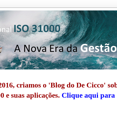
016, criamos o 'Blog do De Cicco' so
0 e suas aplicações.
Clique aqui para 