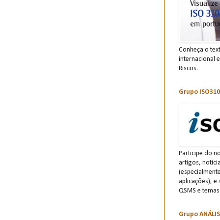
Conheça o tex
internacional 
Riscos.
Grupo ISO310
Participe do n
artigos, notíc
(especialment
aplicações), e
QSMS e temas 
Grupo ANÁLI