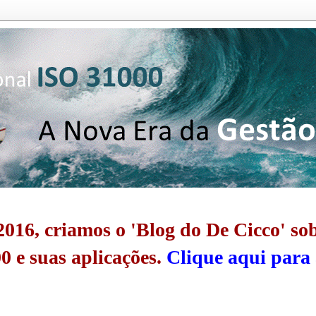
016, criamos o 'Blog do De Cicco' so
0 e suas aplicações.
Clique aqui para 