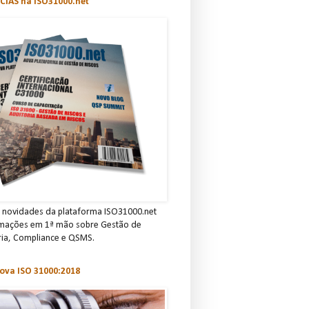
CIAS na ISO31000.net
novidades da plataforma ISO31000.net
rmações em 1ª mão sobre Gestão de
ria, C omp lian ce e QSMS.
ova ISO 31000:2018