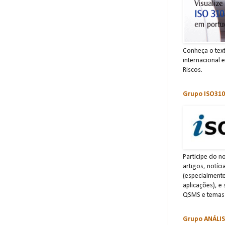
Conheça o tex
internacional 
Riscos.
Grupo ISO310
Participe do n
artigos, notíc
(especialment
aplicações), e
QSMS e temas 
Grupo ANÁLI