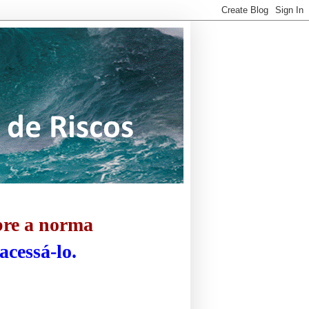
bre a norma
acessá-lo.