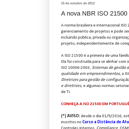
15 de outubro de 2012
A nova NBR ISO 21500 s
A norma brasileira e internacional ISO
gerenciamento de projetos e pode ser
incluindo pública, privada ou organiza
projeto, independentemente de comp
A ISO 21500 é a primeira de uma famíl
Ela foi construída para se alinhar com
ISO 10006:2003,
Sistemas de gestão da
qualidade em empreendimentos
, a 
Diretrizes para gestão de configuraçã
e diretrizes
, e algumas normas setoriai
de TI.
CONHEÇA A ISO 21500 EM PORTUGUÊS 
(*) AVISO:
desde o dia 01/9/2016, es
inscritos no
Curso a Distância de Atu
Controles Internos,
Compliance
, QSM