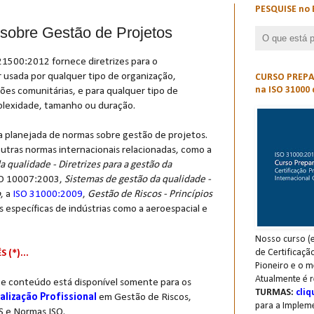
PESQUISE no 
obre Gestão de Projetos
 21500:2012 fornece diretrizes para o
 usada por qualquer tipo de organização,
CURSO PREPAR
na ISO 31000 
ções comunitárias, e para qualquer tipo de
lexidade, tamanho ou duração.
ia planejada de normas sobre gestão de projetos.
 outras normas internacionais relacionadas, como a
 qualidade - Diretrizes para a gestão da
ISO 10007:2003,
Sistemas de gestão da qualidade -
o
, a
ISO 31000:2009
,
Gestão de Riscos - Princípios
s específicas de indústrias como a aeroespacial e
Nosso curso (e
de Certificaçã
(*)...
Pioneiro e o m
Atualmente é r
te conteúdo está disponível somente para os
TURMAS:
cliq
alização Profissional
em Gestão de Riscos,
para a Implem
S e Normas ISO.