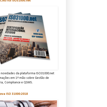
CIAS na ISO31000.net
novidades da plataforma ISO31000.net
rmações em 1ª mão sobre Gestão de
ria, C omp lian ce e QSMS.
ova ISO 31000:2018