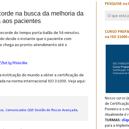
PESQUISE no 
corde na busca da melhoria da
a aos pacientes
CURSO PREPAR
 recorde do tempo porta-balão de 56 minutos.
na ISO 31000 
rido desde o instante que o paciente com
io chega ao pronto-atendimento até o
//bit.ly/RVaU8e
.
instituição do mundo a obter a certificação de
da na norma internacional ISO 31000. Veja aqui:
Nosso curso (e
de Certificaçã
Pioneiro e o m
cos
,
Comunicados QSP
,
Gestão de Riscos Avançada
,
Atualmente é r
TURMAS:
cliq
para a Implem