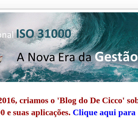
016, criamos o 'Blog do De Cicco' so
0 e suas aplicações.
Clique aqui para 