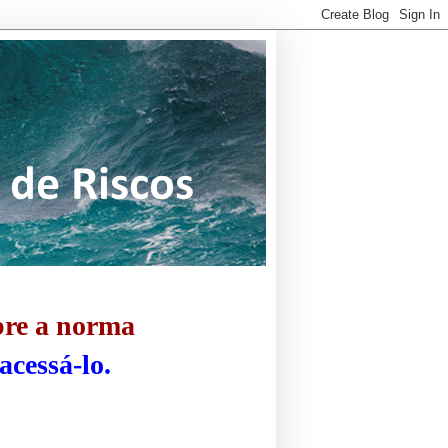
bre a norma
acessá-lo.