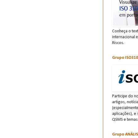
Conheça o tex
internacional 
Riscos.
Grupo ISO310
Participe do n
artigos, notíc
(especialment
aplicações), e
QSMS e temas 
Grupo ANÁLI