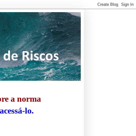
bre a norma
acessá-lo.