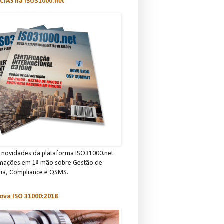
CIAS na ISO31000.net
novidades da plataforma ISO31000.net
rmações em 1ª mão sobre Gestão de
ria, C omp lian ce e QSMS.
ova ISO 31000:2018