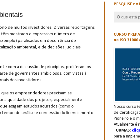
PESQUISE no 
ientais
ono de muitos investidores. Diversas reportagens
 têm mostrado o expressivo número de
CURSO PREPAR
na ISO 31000 
exemplo) paralisados em decorrência de
alização ambiental, e de decisões judiciais
te com a discussão de princípios, proliferam os
parte de governantes ambiciosos, com vistas à
nais dos investidores.
aro que os empreendedores precisam se
ar a qualidade dos projetos, especialmente
 que exigem estudos acurados (como o
Nosso curso (e
de Certificaçã
o tempo de análise e concessão do licenciamento
Pioneiro e o m
Atualmente é r
TURMAS:
cliq
para a Implem