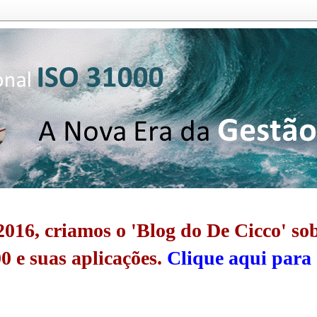
016, criamos o 'Blog do De Cicco' so
0 e suas aplicações.
Clique aqui para 