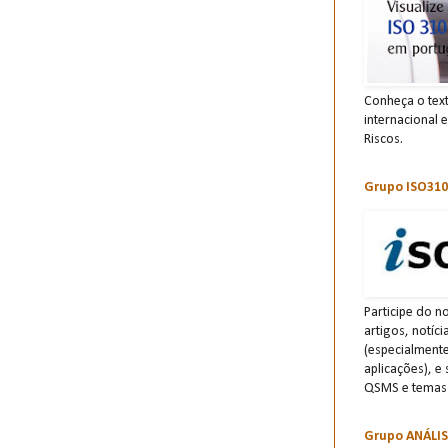
Conheça o tex
internacional 
Riscos.
Grupo ISO310
Participe do n
artigos, notíc
(especialment
aplicações), e
QSMS e temas 
Grupo ANÁLI